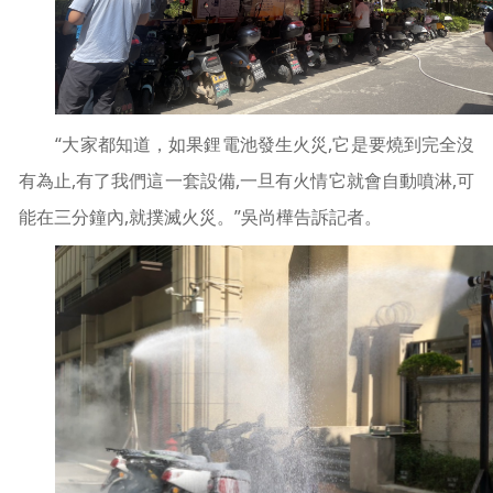
“大家都知道，如果鋰電池發生火災,它是要燒到完全沒
有為止,有了我們這一套設備,一旦有火情它就會自動噴淋,可
能在三分鐘內,就撲滅火災。”吳尚樺告訴記者。